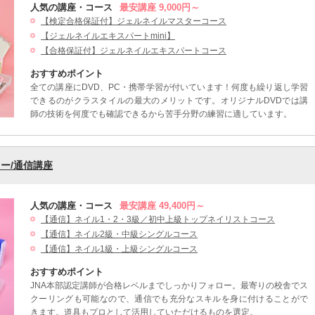
人気の講座・コース
最安講座 9,000円～
【検定合格保証付】ジェルネイルマスターコース
【ジェルネイルエキスパートmini】
【合格保証付】ジェルネイルエキスパートコース
おすすめポイント
全ての講座にDVD、PC・携帯学習が付いています！何度も繰り返し学習
できるのがクラスタイルの最大のメリットです。オリジナルDVDでは講
師の技術を何度でも確認できるから苦手分野の練習に適しています。
ー/通信講座
人気の講座・コース
最安講座 49,400円～
【通信】ネイル1・2・3級／初中上級トップネイリストコース
【通信】ネイル2級・中級シングルコース
【通信】ネイル1級・上級シングルコース
おすすめポイント
JNA本部認定講師が合格レベルまでしっかりフォロー。最寄りの校舎でス
クーリングも可能なので、通信でも充分なスキルを身に付けることがで
きます。道具もプロとして活用していただけるものを選定。