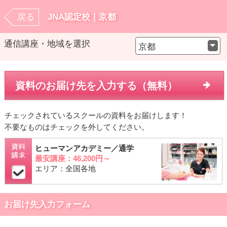
戻る
JNA認定校｜京都
通信講座・地域を選択
京都
資料のお届け先を入力する（無料）
チェックされているスクールの資料をお届けします！
不要なものはチェックを外してください。
ヒューマンアカデミー／通学
最安講座：46,200円～
エリア：全国各地
お届け先入力フォーム
※苗字と名前の間にスペースを入れてください。
お名前（全角）
【必須】
お名前・よみがな（全角）
【必須】