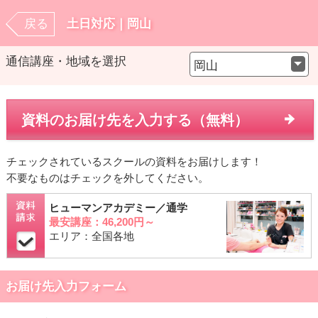
戻る
土日対応｜岡山
通信講座・地域を選択
岡山
資料のお届け先を入力する（無料）
チェックされているスクールの資料をお届けします！
不要なものはチェックを外してください。
ヒューマンアカデミー／通学
最安講座：46,200円～
エリア：全国各地
お届け先入力フォーム
※苗字と名前の間にスペースを入れてください。
お名前（全角）
【必須】
お名前・よみがな（全角）
【必須】